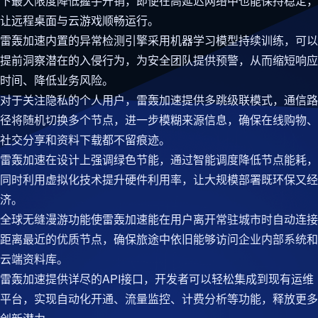
下最大限度降低握手开销，即便在高延迟网络中也能保持稳定，
让远程桌面与云游戏顺畅运行。
雷轰加速内置的异常检测引擎采用机器学习模型持续训练，可以
提前洞察潜在的入侵行为，为安全团队提供预警，从而缩短响应
时间、降低业务风险。
对于关注隐私的个人用户，雷轰加速提供多跳级联模式，通信路
径将随机切换多个节点，进一步模糊来源信息，确保在线购物、
社交分享和资料下载都不留痕迹。
雷轰加速在设计上强调绿色节能，通过智能调度降低节点能耗，
同时利用虚拟化技术提升硬件利用率，让大规模部署既环保又经
济。
全球无缝漫游功能使雷轰加速能在用户离开常驻城市时自动连接
距离最近的优质节点，确保旅途中依旧能够访问企业内部系统和
云端资料库。
雷轰加速提供详尽的API接口，开发者可以轻松集成到现有运维
平台，实现自动化开通、流量监控、计费分析等功能，释放更多